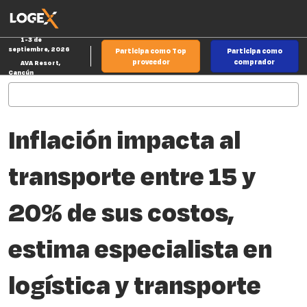
Saltar
Ab
al
p
1-3 de
contenido
d
septiembre, 2026
Participa como Top
Participa como
n
proveedor
comprador
AVA Resort,
Cancún
Inflación impacta al
transporte entre 15 y
20% de sus costos,
estima especialista en
logística y transporte