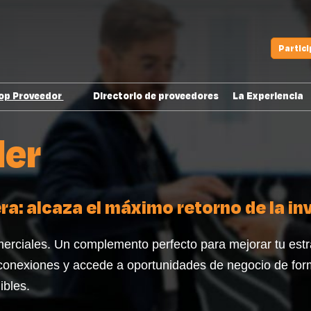
Partic
op Proveedor
Directorio de proveedores
La Experiencia
Quiero participar
der
Cuídate de fraudes
Productos digitales
Ya soy Top Proveedor
a: alcaza el máximo retorno de la inv
erciales. Un complemento perfecto para mejorar tu estr
conexiones y accede a oportunidades de negocio de for
ibles.