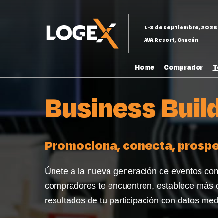
Saltar
al
1-3 de septiembre, 2026
contenido
AVA Resort, Cancún
Home
Comprador
T
Business Buil
Promociona, conecta, prosper
Únete a la nueva generación de eventos com
compradores te encuentren, establece más 
resultados de tu participación con datos med