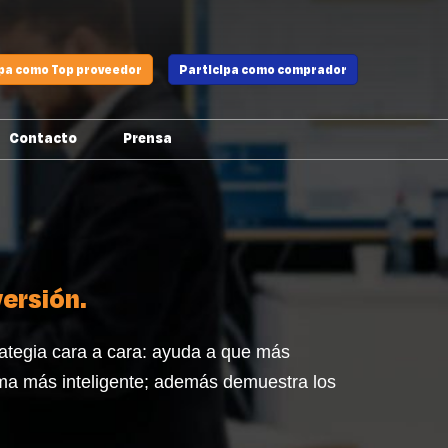
ipa como Top proveedor
Participa como comprador
Contacto
Prensa
Montadores
ersión.
ategia cara a cara: ayuda a que más
ma más inteligente; además demuestra los