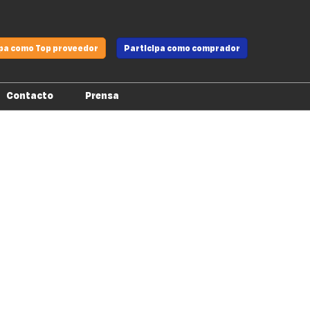
ipa como Top proveedor
Participa como comprador
Contacto
Prensa
Montadores