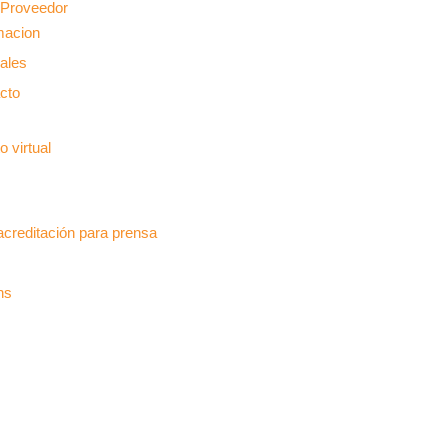
 Proveedor
macion
iales
cto
 virtual
 acreditación para prensa
ns