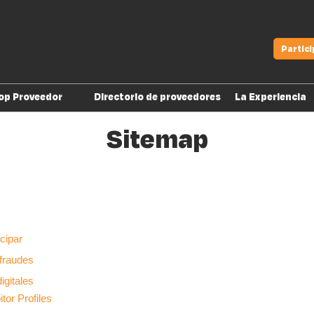
Partic
op Proveedor
Directorio de proveedores
La Experiencia
Quiero participar
Sitemap
Cuídate de fraudes
Productos digitales
Ya soy Top Proveedor
icipar
fraudes
igitales
itor Profiles