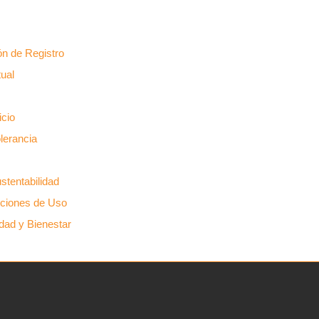
ón de Registro
tual
icio
olerancia
stentabilidad
ciones de Uso
idad y Bienestar