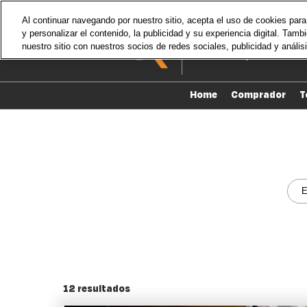
Saltar
Al continuar navegando por nuestro sitio, acepta el uso de cookies para 
al
y personalizar el contenido, la publicidad y su experiencia digital. Ta
1-3 de septiembre, 2026
contenido
nuestro sitio con nuestros socios de redes sociales, publicidad y análisi
AVA Resort, Cancún
Home
Comprador
T
E
12
resultados