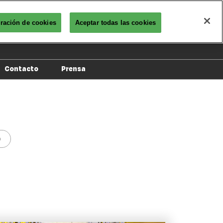
ración de cookies
Aceptar todas las cookies
ipa como Top proveedor
Participa como comprador
Contacto
Prensa
Montadores
)