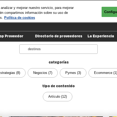
analizar y mejorar nuestro servicio, para mejorar
Configu
mbién compartimos información sobre su uso de
s.
Política de cookies
Partic
op Proveedor
Directorio de proveedores
La Experiencia
Quiero participar
Search
Cuídate de fraudes
categorías
Productos digitales
strategias (8)
Ya soy Top Proveedor
Negocios (7)
Pymes (3)
Ecommerce (1
tipo de contenido
Artículo (12)