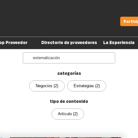
Partic
op Proveedor
Directorio de proveedores
La Experiencia
Quiero participar
Search
Cuídate de fraudes
categorías
Productos digitales
Ya soy Top Proveedor
Negocios (2)
Estrategias (2)
tipo de contenido
Artículo (2)