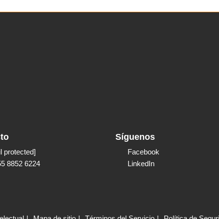
to
Síguenos
l protected]
Facebook
55 8852 6224
LinkedIn
electual
Mapa de sitio
Términos del Servicio
Política de Segur