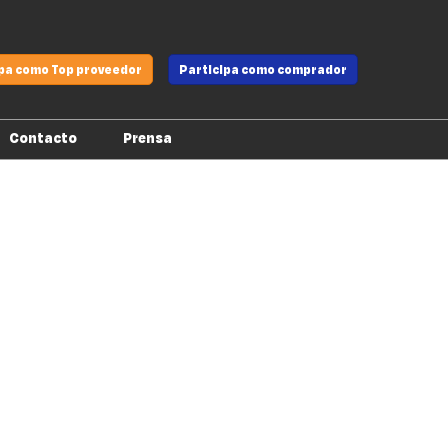
ipa como Top proveedor
Participa como comprador
Contacto
Prensa
Montadores