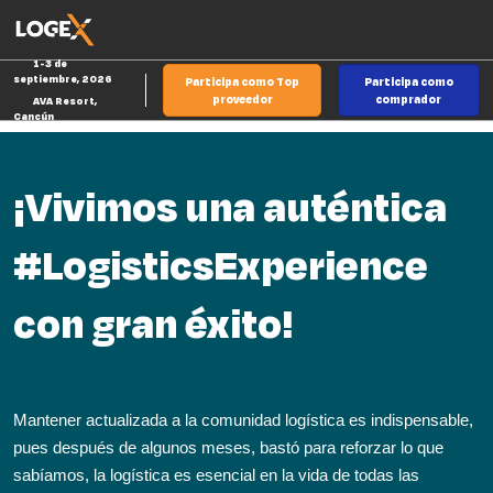
Saltar
Ab
al
p
1-3 de
contenido
d
septiembre, 2026
Participa como Top
Participa como
n
proveedor
comprador
AVA Resort,
Cancún
¡Vivimos una auténtica
#LogisticsExperience
con gran éxito!
Mantener actualizada a la comunidad logística es indispensable,
pues después de algunos meses, bastó para reforzar lo que
sabíamos, la logística es esencial en la vida de todas las