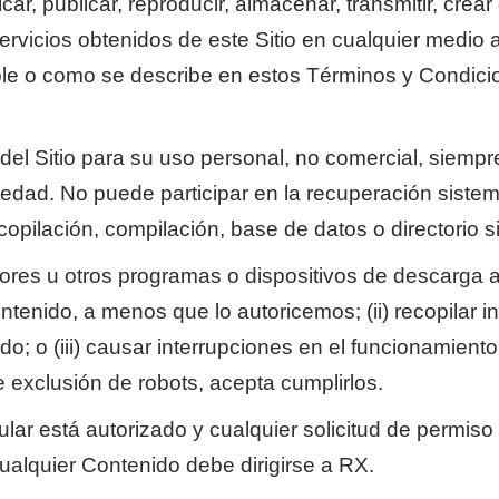
icar, publicar, reproducir, almacenar, transmitir, crea
ervicios obtenidos de este Sitio en cualquier medio
ble o como se describe en estos Términos y Condicio
del Sitio para su uso personal, no comercial, siemp
edad. No puede participar en la recuperación sistemá
copilación, compilación, base de datos o directorio s
dores u otros programas o dispositivos de descarga a
enido, a menos que lo autoricemos; (ii) recopilar in
do; o (iii) causar interrupciones en el funcionamiento 
exclusión de robots, acepta cumplirlos.
ar está autorizado y cualquier solicitud de permiso pa
cualquier Contenido debe dirigirse a RX.