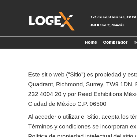
Saltar
al
1-3 de septiembre, 2026
contenido
AVA Resort, Cancún
Home
Comprador
T
Este sitio web ("Sitio") es propiedad y e
Quadrant, Richmond, Surrey, TW9 1DN, Re
232 4004 20 y por Reed Exhibitions Méxi
Ciudad de México C.P. 06500
Al acceder o utilizar el Sitio, acepta los
Términos y condiciones se incorporan expr
Política de propiedad intelectual del sit