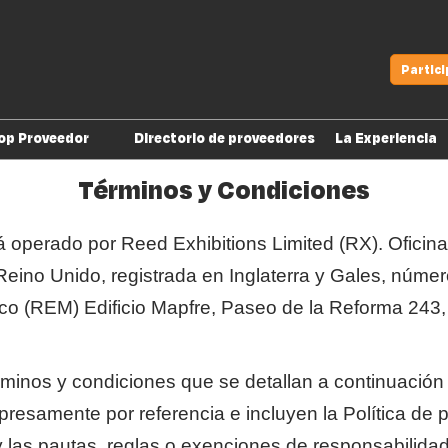
Partic
op Proveedor
Directorio de proveedores
La Experiencia
Quiero participar
Términos y Condiciones
Cuídate de fraudes
stá operado por Reed Exhibitions Limited (RX). Ofici
Productos digitales
ino Unido, registrada en Inglaterra y Gales, núme
Ya soy Top Proveedor
co (REM) Edificio Mapfre, Paseo de la Reforma 243
 términos y condiciones que se detallan a continuació
esamente por referencia e incluyen la Política de pri
io y las pautas, reglas o exenciones de responsabilid