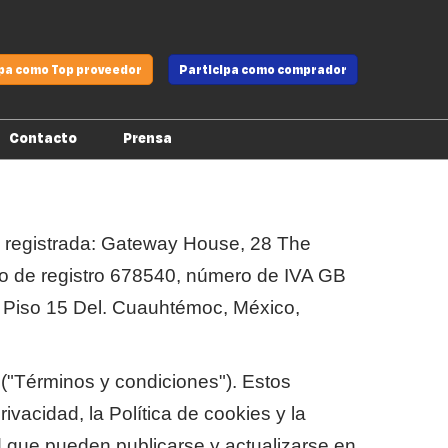
ipa como Top proveedor
Participa como comprador
Contacto
Prensa
Montadores
na registrada: Gateway House, 28 The
ro de registro 678540, número de IVA GB
, Piso 15 Del. Cuauhtémoc, México,
n ("Términos y condiciones"). Estos
vacidad, la Política de cookies y la
ad que pueden publicarse y actualizarse en