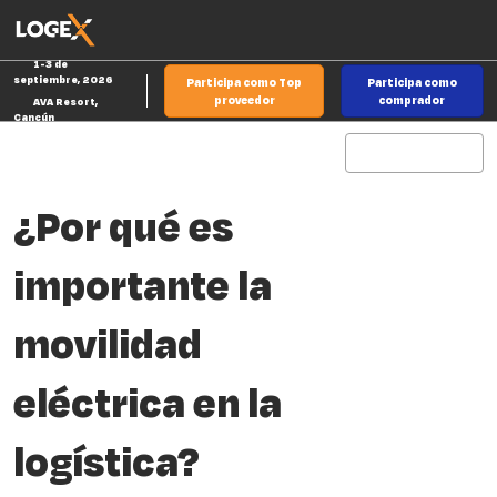
Saltar
Ab
al
p
1-3 de
contenido
d
septiembre, 2026
Participa como Top
Participa como
n
proveedor
comprador
AVA Resort,
Cancún
¿Por qué es
importante la
movilidad
eléctrica en la
logística?