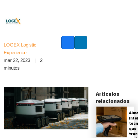
LOGEX Logistic
Facebook
LinkedIn
Experience
mar 22, 2023
2
minutos
Articulos
relacionados
Alm
inte
tecn
que
tran