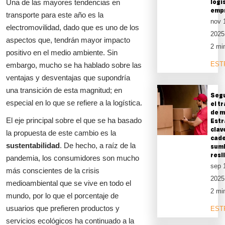
logí
Una de las mayores tendencias en
empr
transporte para este año es la
nov 
electromovilidad, dado que es uno de los
2025
aspectos que, tendrán mayor impacto
2 mi
positivo en el medio ambiente. Sin
EST
embargo, mucho se ha hablado sobre las
ventajas y desventajas que supondría
una transición de esta magnitud; en
Segu
especial en lo que se refiere a la logística.
el t
de m
El eje principal sobre el que se ha basado
Estr
clav
la propuesta de este cambio es la
cade
sustentabilidad
. De hecho, a raíz de la
sumi
resi
pandemia, los consumidores son mucho
sep 
más conscientes de la crisis
2025
medioambiental que se vive en todo el
2 mi
mundo, por lo que el porcentaje de
usuarios que prefieren productos y
EST
servicios ecológicos ha continuado a la