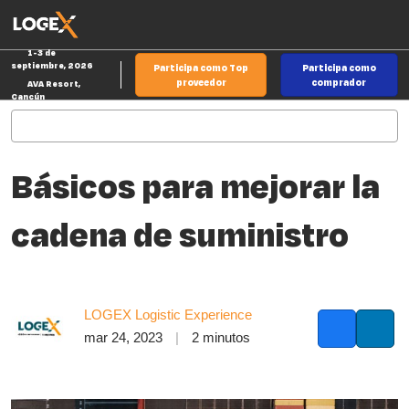
Saltar
Ab
al
p
1-3 de
contenido
d
septiembre, 2026
Participa como Top
Participa como
n
proveedor
comprador
AVA Resort,
Cancún
Básicos para mejorar la
cadena de suministro
LOGEX Logistic Experience
mar 24, 2023
2 minutos
Facebook
LinkedI